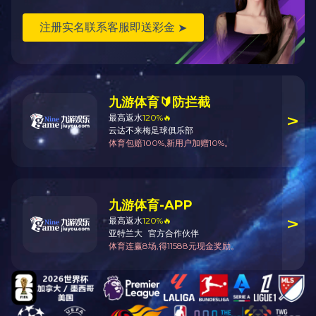
国内顶级电子、电竞、体育竞
国内顶级电子、电竞、体育竞
技对战平台6
技对战平台5
设备展示
equipment show